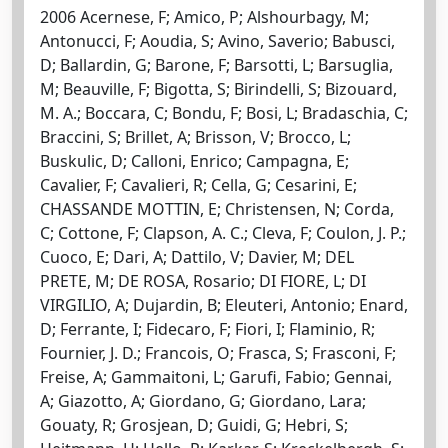
2006 Acernese, F; Amico, P; Alshourbagy, M;
Antonucci, F; Aoudia, S; Avino, Saverio; Babusci,
D; Ballardin, G; Barone, F; Barsotti, L; Barsuglia,
M; Beauville, F; Bigotta, S; Birindelli, S; Bizouard,
M. A.; Boccara, C; Bondu, F; Bosi, L; Bradaschia, C;
Braccini, S; Brillet, A; Brisson, V; Brocco, L;
Buskulic, D; Calloni, Enrico; Campagna, E;
Cavalier, F; Cavalieri, R; Cella, G; Cesarini, E;
CHASSANDE MOTTIN, E; Christensen, N; Corda,
C; Cottone, F; Clapson, A. C.; Cleva, F; Coulon, J. P.;
Cuoco, E; Dari, A; Dattilo, V; Davier, M; DEL
PRETE, M; DE ROSA, Rosario; DI FIORE, L; DI
VIRGILIO, A; Dujardin, B; Eleuteri, Antonio; Enard,
D; Ferrante, I; Fidecaro, F; Fiori, I; Flaminio, R;
Fournier, J. D.; Francois, O; Frasca, S; Frasconi, F;
Freise, A; Gammaitoni, L; Garufi, Fabio; Gennai,
A; Giazotto, A; Giordano, G; Giordano, Lara;
Gouaty, R; Grosjean, D; Guidi, G; Hebri, S;