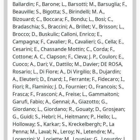
Ballardin; F., Barone; L., Barsotti; M., Barsuglia; F.,
Beauville; S., Bigotta; S., Birindelli; M. A.,
Bizouard; C., Boccara; F., Bondu; L., Bosi; C.,
Bradaschia; S., Braccini; A., Brillet; V., Brisson; L.,
Brocco; D., Buskulic; Calloni, Enrico; E.,
Campagna; F., Cavalier; R., Cavalieri; G., Cella; E.,
Cesarini; E., Chassande Mottin; C., Corda; F.,
Cottone; A. C., Clapson; F., Cleva; J. P., Coulon; E.,
Cuoco; A., Dari; V., Dattilo; M., Davier; DE ROSA,
Rosario; L., Di Fiore; A., Di Virgilio; B., Dujardin;
A., Eleuteri; D., Enard; I., Ferrante; F., Fidecaro; I.,
Fiori; R., Flaminio; J. D., Fournier; O., Francois; S.,
Frasca; F., Frasconi; A., Freise; L., Gammaitoni;
Garufi, Fabio; A., Gennai; A., Giazotto; G.,
Giordano; L., Giordano; R., Gouaty; D., Grosjean;
G., Guidi; S., Hebri; H., Heitmann; P., Hello; L.,
Holloway; S., Karkar; S., Kreckelbergh; P., La
Penna; M., Laval; N., Leroy; N., Letendre; M.,
Lorenzini; V., Loriette; M., Loupias; G., Losurdo; J.