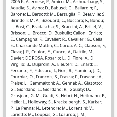
2006 F., Acernese; P., Amico; M., Alshourbagy; S.,
Aoudia; S., Avino; D., Babusci; G., Ballardin; F.,
Barone; L., Barsotti; M., Barsuglia; F., Beauville; S.,
Birindelli; M. A., Bizouard; C., Boccara; F., Bondu;
L., Bosi; C., Bradaschia; S., Braccini; A., Brillet; V.,
Brisson; L., Brocco; D., Buskulic; Calloni, Enrico;
E., Campagna; F., Cavalier; R., Cavalieri; G., Cella;
E., Chassande Mottin; C., Corda; A. C., Clapson; F.,
Cleva; J. P., Coulon; E., Cuoco; V., Dattilo; M.,
Davier; DE ROSA, Rosario; L., Di Fiore; A., Di
Virgilio; B., Dujardin; A., Eleuteri; D., Enard; I.,
Ferrante; F., Fidecaro; I., Fiori; R., Flaminio; J. D.,
Fournier; O., Francois; S., Frasca; F., Frasconi; A.,
Freise; L., Gammaitoni; A., Gennai; A., Giazotto;
G., Giordano; L., Giordano; R., Gouaty; D.,
Grosjean; G. M., Guidi; S., Hebri; H., Heitmann; P.,
Hello; L., Holloway; S., Kreckelbergh; S., Karkar;
P., La Penna; N., Letendre; M., Lorenzini; V.,
Loriette; M., Loupias; G., Losurdo; J. M.,