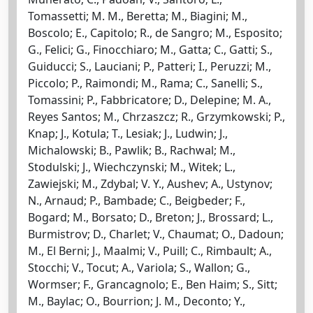
Tomassetti; M. M., Beretta; M., Biagini; M.,
Boscolo; E., Capitolo; R., de Sangro; M., Esposito;
G., Felici; G., Finocchiaro; M., Gatta; C., Gatti; S.,
Guiducci; S., Lauciani; P., Patteri; I., Peruzzi; M.,
Piccolo; P., Raimondi; M., Rama; C., Sanelli; S.,
Tomassini; P., Fabbricatore; D., Delepine; M. A.,
Reyes Santos; M., Chrzaszcz; R., Grzymkowski; P.,
Knap; J., Kotula; T., Lesiak; J., Ludwin; J.,
Michalowski; B., Pawlik; B., Rachwal; M.,
Stodulski; J., Wiechczynski; M., Witek; L.,
Zawiejski; M., Zdybal; V. Y., Aushev; A., Ustynov;
N., Arnaud; P., Bambade; C., Beigbeder; F.,
Bogard; M., Borsato; D., Breton; J., Brossard; L.,
Burmistrov; D., Charlet; V., Chaumat; O., Dadoun;
M., El Berni; J., Maalmi; V., Puill; C., Rimbault; A.,
Stocchi; V., Tocut; A., Variola; S., Wallon; G.,
Wormser; F., Grancagnolo; E., Ben Haim; S., Sitt;
M., Baylac; O., Bourrion; J. M., Deconto; Y.,