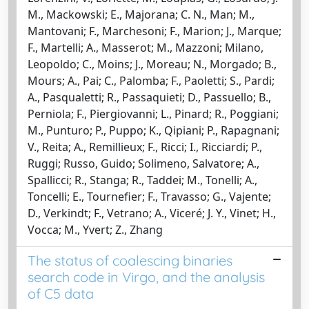
M., Mackowski; E., Majorana; C. N., Man; M.,
Mantovani; F., Marchesoni; F., Marion; J., Marque;
F., Martelli; A., Masserot; M., Mazzoni; Milano,
Leopoldo; C., Moins; J., Moreau; N., Morgado; B.,
Mours; A., Pai; C., Palomba; F., Paoletti; S., Pardi;
A., Pasqualetti; R., Passaquieti; D., Passuello; B.,
Perniola; F., Piergiovanni; L., Pinard; R., Poggiani;
M., Punturo; P., Puppo; K., Qipiani; P., Rapagnani;
V., Reita; A., Remillieux; F., Ricci; I., Ricciardi; P.,
Ruggi; Russo, Guido; Solimeno, Salvatore; A.,
Spallicci; R., Stanga; R., Taddei; M., Tonelli; A.,
Toncelli; E., Tournefier; F., Travasso; G., Vajente;
D., Verkindt; F., Vetrano; A., Viceré; J. Y., Vinet; H.,
Vocca; M., Yvert; Z., Zhang
The status of coalescing binaries
search code in Virgo, and the analysis
of C5 data