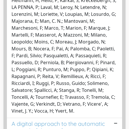
Heitmann, H; Hello, P; Karkar, S; Kreckelbergh, S;
LA PENNA, P; Laval, M; Leroy, N; Letendre, N;
Lorenzini, M; Loriette, V; Loupias, M; Losurdo, G;
Majorana, E; Man, C. N.; Mantovani, M;
Marchesoni, F; Marco, T; Marion, F; Marque, J;
Martelli, F; Masserot, A; Mazzoni, M; Milano,
Leopoldo; Moins, C; Moreau, J; Morgado, N;
Mours, B; Nocera, F; Pai, A; Palomba, C; Paoletti,
F; Pardi, Silvio; Pasqualetti, A; Passaquieti, R;
Passuello, D; Perniola, B; Piergiovanni, F; Pinard,
L; Poggiani, R; Punturo, M; Puppo, P; Qipiani, K;
Rapagnani, P; Reita, V; Remillieux, A; Ricci, F;
Ricciardi, I; Ruggi, P; Russo, Guido; Solimeno,
Salvatore; Spallicci, A; Stanga, R; Tonelli, M;
Toncelli, A; Tournefier, E; Travasso, F; Tremola, C;
Vajente, G; Verkindt, D; Vetrano, F; Vicere', A;
Vinet, J. Y.; Vocca, H; Yvert, M.
A digital approach to the automatic