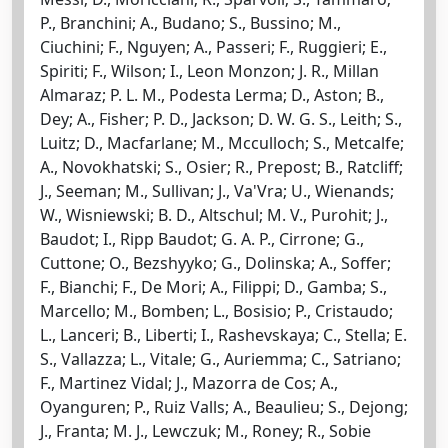
P., Branchini; A., Budano; S., Bussino; M.,
Ciuchini; F., Nguyen; A., Passeri; F., Ruggieri; E.,
Spiriti; F., Wilson; I., Leon Monzon; J. R., Millan
Almaraz; P. L. M., Podesta Lerma; D., Aston; B.,
Dey; A., Fisher; P. D., Jackson; D. W. G. S., Leith; S.,
Luitz; D., Macfarlane; M., Mcculloch; S., Metcalfe;
A., Novokhatski; S., Osier; R., Prepost; B., Ratcliff;
J., Seeman; M., Sullivan; J., Va'Vra; U., Wienands;
W., Wisniewski; B. D., Altschul; M. V., Purohit; J.,
Baudot; I., Ripp Baudot; G. A. P., Cirrone; G.,
Cuttone; O., Bezshyyko; G., Dolinska; A., Soffer;
F., Bianchi; F., De Mori; A., Filippi; D., Gamba; S.,
Marcello; M., Bomben; L., Bosisio; P., Cristaudo;
L., Lanceri; B., Liberti; I., Rashevskaya; C., Stella; E.
S., Vallazza; L., Vitale; G., Auriemma; C., Satriano;
F., Martinez Vidal; J., Mazorra de Cos; A.,
Oyanguren; P., Ruiz Valls; A., Beaulieu; S., Dejong;
J., Franta; M. J., Lewczuk; M., Roney; R., Sobie