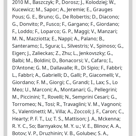
2010 M., Baszczyk; P., Dorosz; J., Kolodziej; W.,
Kucewicz; M., Sapor; A., Jeremie; E., Grauges
Pous; G. E., Bruno; G., De Robertis; D., Diacono;
G., Donvito; P., Fusco; F., Gargano; F., Giordano;
F., Loddo; F., Loparco; G. P., Maggi; V., Manzari;
M. N., Mazziotta; E., Nappi; A., Palano; B.,
Santeramo; I., Sgura; L., Silvestris; V., Spinoso; G.,
Eigen; J., Zalieckas; Z., Zhu; L., Jenkovszky; G.,
Balbi; M., Boldini; D., Bonacorsi; V., Cafaro; I.,
D'Antone; G. M., Dallavalle; R., Di Sipio; F., Fabbri;
L., Fabbri; A., Gabrielli; D., Galli; P., Giacomelli; V.,
Giordano; F. M., Giorgi; C., Grandi; I., Lax; S., Lo
Meo; U., Marconi; A., Montanari; G., Pellegrini;
M., Piccinini; T., Rovelli; N., Semprini Cesari; G.,
Torromeo; N., Tosi; R., Travaglini; V. M., Vagnoni;
S., Valentinetti; M., Villa; A., Zoccoli; J. F., Caron; C.,
Hearty; P. F. T., Lu; T. S., Mattison; J. A., Mckenna;
R. Y. C., So; Barnyakov, M. Y. u.; V. E., Blinov; A. A.,
Botov; V. P., Druzhinin; V. B., Golubev; S. A.,