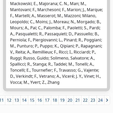
Mackowski; E., Majorana; C. N., Man; M.,
Mantovani; F., Marchesoni; F., Marion; J., Marque;
F., Martelli; A., Masserot; M., Mazzoni; Milano,
Leopoldo; C., Moins; J., Moreau; N., Morgado; B.,
Mours; A., Pai; C., Palomba; F., Paoletti; S., Pardi;
A., Pasqualetti; R., Passaquieti; D., Passuello; B.,
Perniola; F., Piergiovanni; L., Pinard; R., Poggiani;
M., Punturo; P., Puppo; K., Qipiani; P., Rapagnani;
V., Reita; A., Remillieux; F., Ricci; I., Ricciardi; P.,
Ruggi; Russo, Guido; Solimeno, Salvatore; A.,
Spallicci; R., Stanga; R., Taddei; M., Tonelli; A.,
Toncelli; E., Tournefier; F., Travasso; G., Vajente;
D., Verkindt; F., Vetrano; A., Viceré; J. Y., Vinet; H.,
Vocca; M., Yvert; Z., Zhang
11
12
13
14
15
16
17
18
19
20
21
22
23
24