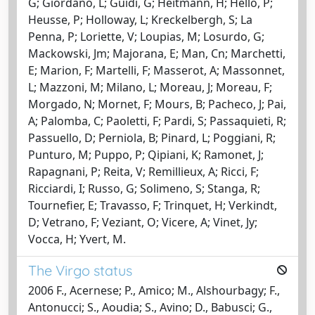
G; Giordano, L; Guidi, G; Heitmann, H; Hello, P;
Heusse, P; Holloway, L; Kreckelbergh, S; La
Penna, P; Loriette, V; Loupias, M; Losurdo, G;
Mackowski, Jm; Majorana, E; Man, Cn; Marchetti,
E; Marion, F; Martelli, F; Masserot, A; Massonnet,
L; Mazzoni, M; Milano, L; Moreau, J; Moreau, F;
Morgado, N; Mornet, F; Mours, B; Pacheco, J; Pai,
A; Palomba, C; Paoletti, F; Pardi, S; Passaquieti, R;
Passuello, D; Perniola, B; Pinard, L; Poggiani, R;
Punturo, M; Puppo, P; Qipiani, K; Ramonet, J;
Rapagnani, P; Reita, V; Remillieux, A; Ricci, F;
Ricciardi, I; Russo, G; Solimeno, S; Stanga, R;
Tournefier, E; Travasso, F; Trinquet, H; Verkindt,
D; Vetrano, F; Veziant, O; Vicere, A; Vinet, Jy;
Vocca, H; Yvert, M.
The Virgo status
2006 F., Acernese; P., Amico; M., Alshourbagy; F.,
Antonucci; S., Aoudia; S., Avino; D., Babusci; G.,