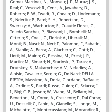
Gomez Martinez; N., Monseu; J. F., Muraz; J. S.,
Real; C., Vescovi; R., Cenci; A., Jawahery; D.,
Roberts; E. W., Twedt; R., Cheaib; D., Lindemann;
S., Nderitu; P., Patel; S. H., Robertson; D.,
Swersky; A., Warburton; E., Cuautle Flores; G.,
Toledo Sanchez; P., Biassoni; L., Bombelli; M.,
Citterio; S., Coelli; C., Fiorini; V., Liberali; M.,
Monti; B., Nasri; N., Neri; F., Palombo; F., Sabatini;
A., Stabile; A., Berra; A., Giachero; C., Gotti; D.,
Lietti; M., Maino; G., Pessina; M., Prest; J. P.,
Martin; M., Simard; N., Starinski; P., Taras; A.,
Drutskoy; S., Makarychev; A. V., Nefediev; A.,
Aloisio; Cavaliere, Sergio; G., De Nard; DELLA
PIETRA, Massimo; A., Doria; Giordano, Raffaele;
A., Ordine; S., Pardi; Russo, Guido; C., Sciacca; I.
I., Bigi; C. P., Jessop; W., Wang; M., Bellato; M.,
Benettoni; M., Corvo; A., Crescente; F., Dal Corso;
U., Dosselli; C., Fanin; A., Gianelle; S., Longo; M.,
Michelotto; F., Montecassiano; M., Morandin; R.,