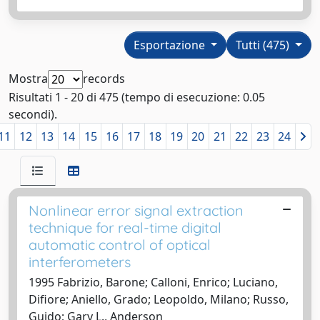
Esportazione
Tutti (475)
Mostra
records
Risultati 1 - 20 di 475 (tempo di esecuzione: 0.05
secondi).
11
12
13
14
15
16
17
18
19
20
21
22
23
24
Nonlinear error signal extraction
technique for real-time digital
automatic control of optical
interferometers
1995 Fabrizio, Barone; Calloni, Enrico; Luciano,
Difiore; Aniello, Grado; Leopoldo, Milano; Russo,
Guido; Gary L., Anderson