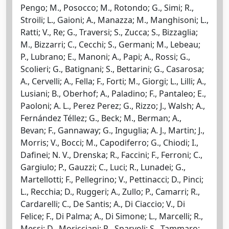
Pengo; M., Posocco; M., Rotondo; G., Simi; R.,
Stroili; L., Gaioni; A., Manazza; M., Manghisoni; L.,
Ratti; V., Re; G., Traversi; S., Zucca; S., Bizzaglia;
M., Bizzarri; C., Cecchi; S., Germani; M., Lebeau;
P., Lubrano; E., Manoni; A., Papi; A., Rossi; G.,
Scolieri; G., Batignani; S., Bettarini; G., Casarosa;
A., Cervelli; A., Fella; F., Forti; M., Giorgi; L., Lilli; A.,
Lusiani; B., Oberhof; A., Paladino; F., Pantaleo; E.,
Paoloni; A. L., Perez Perez; G., Rizzo; J., Walsh; A.,
Fernández Téllez; G., Beck; M., Berman; A.,
Bevan; F., Gannaway; G., Inguglia; A. J., Martin; J.,
Morris; V., Bocci; M., Capodiferro; G., Chiodi; I.,
Dafinei; N. V., Drenska; R., Faccini; F., Ferroni; C.,
Gargiulo; P., Gauzzi; C., Luci; R., Lunadei; G.,
Martellotti; F., Pellegrino; V., Pettinacci; D., Pinci;
L., Recchia; D., Ruggeri; A., Zullo; P., Camarri; R.,
Cardarelli; C., De Santis; A., Di Ciaccio; V., Di
Felice; F., Di Palma; A., Di Simone; L., Marcelli; R.,
Messi; D., Moricciani; R., Sparvoli; S., Tammaro;