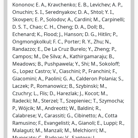
Kononov; E. A., Kravchenko; E. B., Levichev; A. P.,
Onuchin; S. I., Serednyakov; D. A., Shtol; Y. I.,
Skovpen; E. P., Solodov; A., Cardini; M., Carpinelli;
D. S. T., Chao; C. H., Cheng; D. A., Doll; B.,
Echenard; K., Flood; J., Hanson; D. G., Hitlin; P.,
Ongmongkolkul; F. C., Porter; R. Y., Zhu; N.,
Randazzo; E., De La Cruz Burelo; Y., Zheng; P.,
Campos; M., De Silva; A., Kathirgamaraju; B.,
Meadows; B., Pushpawela; Y., Shi; M., Sokoloff;
G., Lopez Castro; V., Ciaschini; P., Franchini; F.,
Giacomini; A., Paolini; G. A., Calderon Polania; S.,
Laczek; P., Romanowicz; B., Szybinski; M.,
Czuchry; L., Flis; D., Harezlak; J., Kocot; M.,
Radecki; M., Sterzel; T., Szepieniec; T., Szymocha;
P., Wójcik; M., Andreotti; W., Baldini; R.,
Calabrese; V., Carassiti; G., Cibinetto; A., Cotta
Ramusino; F., Evangelisti; A., Gianoli; E., Luppi; R.,
Malaguti; M., Manzali; M., Melchiorri; M.,
Munerato; C., Padoan; V., Santoro; L.,