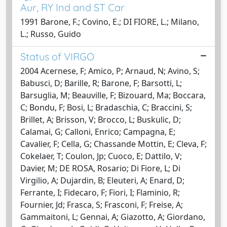
Aur, RY Ind and ST Car
1991 Barone, F.; Covino, E.; DI FIORE, L.; Milano,
L.; Russo, Guido
Status of VIRGO
2004 Acernese, F; Amico, P; Arnaud, N; Avino, S;
Babusci, D; Barille, R; Barone, F; Barsotti, L;
Barsuglia, M; Beauville, F; Bizouard, Ma; Boccara,
C; Bondu, F; Bosi, L; Bradaschia, C; Braccini, S;
Brillet, A; Brisson, V; Brocco, L; Buskulic, D;
Calamai, G; Calloni, Enrico; Campagna, E;
Cavalier, F; Cella, G; Chassande Mottin, E; Cleva, F;
Cokelaer, T; Coulon, Jp; Cuoco, E; Dattilo, V;
Davier, M; DE ROSA, Rosario; Di Fiore, L; Di
Virgilio, A; Dujardin, B; Eleuteri, A; Enard, D;
Ferrante, I; Fidecaro, F; Fiori, I; Flaminio, R;
Fournier, Jd; Frasca, S; Frasconi, F; Freise, A;
Gammaitoni, L; Gennai, A; Giazotto, A; Giordano,