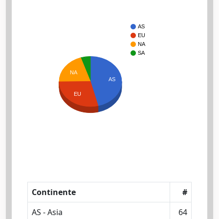
AS
EU
NA
SA
NA
AS
EU
Continente
#
AS - Asia
64