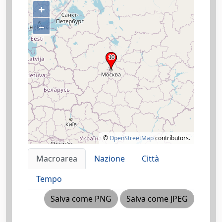
+
–
©
OpenStreetMap
contributors.
Macroarea
Nazione
Città
Tempo
Salva come PNG
Salva come JPEG