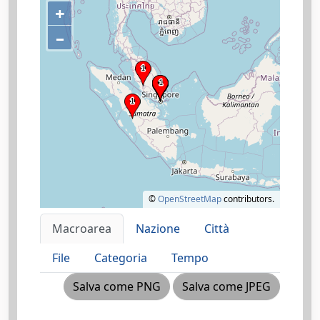
+
–
©
OpenStreetMap
contributors.
Macroarea
Nazione
Città
File
Categoria
Tempo
Salva come PNG
Salva come JPEG