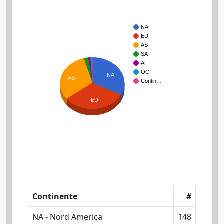
NA
EU
AS
SA
AF
OC
NA
AS
Contin…
EU
Continente
#
NA - Nord America
148