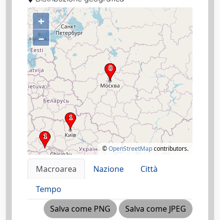
+
–
©
OpenStreetMap
contributors.
Macroarea
Nazione
Città
Tempo
Salva come PNG
Salva come JPEG