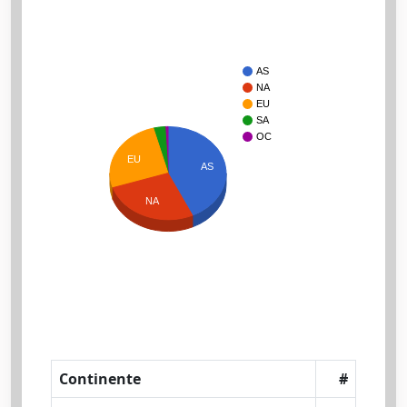
AS
NA
EU
SA
OC
EU
AS
NA
Continente
#