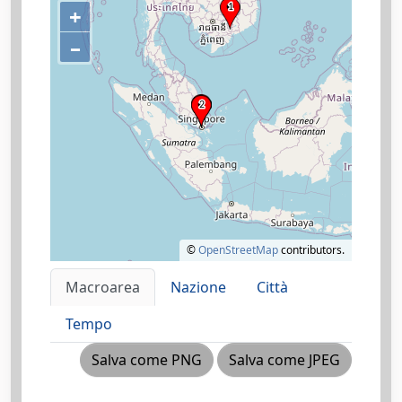
+
–
©
OpenStreetMap
contributors.
Macroarea
Nazione
Città
Tempo
Salva come PNG
Salva come JPEG