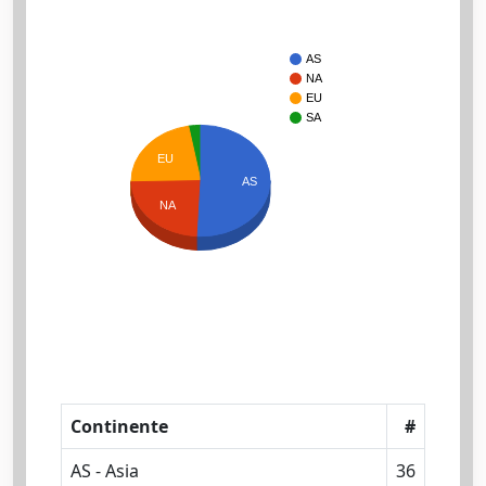
AS
NA
EU
SA
EU
AS
NA
Continente
#
AS - Asia
36