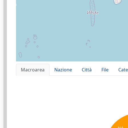
Macroarea
Nazione
Città
File
Cate