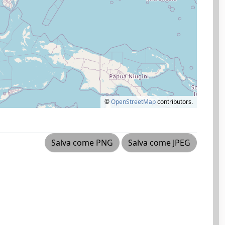
©
OpenStreetMap
contributors.
Salva come PNG
Salva come JPEG