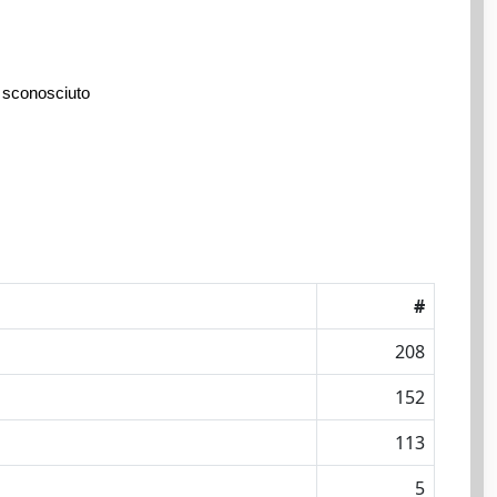
 sconosciuto
#
208
152
113
5