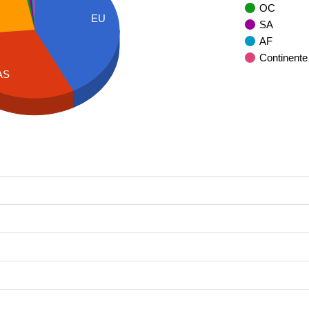
OC
EU
SA
AF
Continente
AS