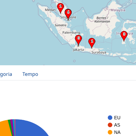
goria
Tempo
EU
AS
NA