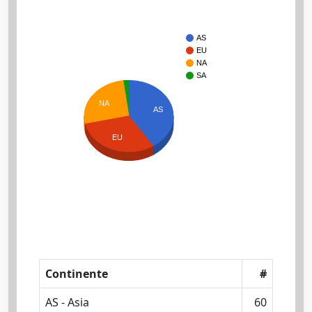
AS
EU
NA
SA
NA
AS
EU
Continente
#
AS - Asia
60