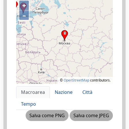
+
–
©
OpenStreetMap
contributors.
Macroarea
Nazione
Città
Tempo
Salva come PNG
Salva come JPEG