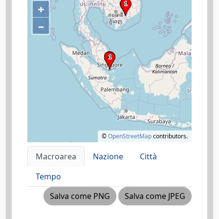
+
–
©
OpenStreetMap
contributors.
Macroarea
Nazione
Città
Tempo
Salva come PNG
Salva come JPEG