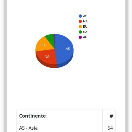
AS
NA
EU
SA
AF
EU
AS
NA
Continente
#
AS - Asia
54