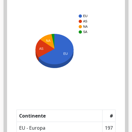
EU
AS
NA
SA
NA
AS
EU
Continente
#
EU - Europa
197