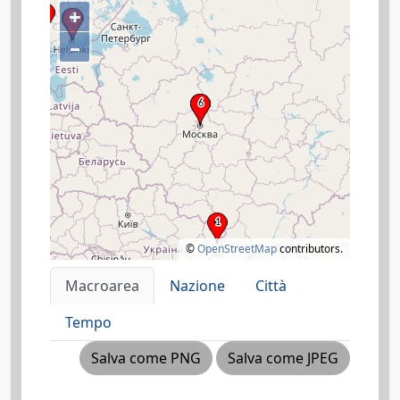
+
–
©
OpenStreetMap
contributors.
Macroarea
Nazione
Città
Tempo
Salva come PNG
Salva come JPEG