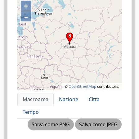
+
–
©
OpenStreetMap
contributors.
Macroarea
Nazione
Città
Tempo
Salva come PNG
Salva come JPEG