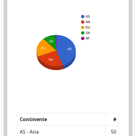
AS
NA
EU
SA
AF
SA
EU
AS
NA
Continente
#
AS - Asia
50