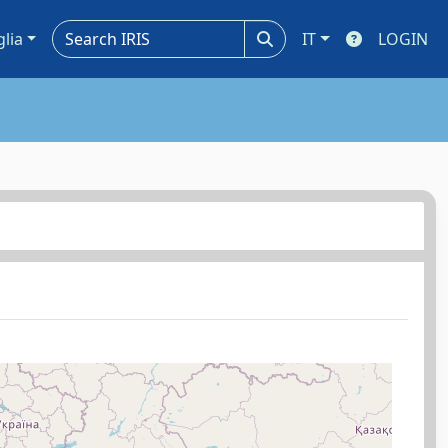
glia
IT
LOGIN