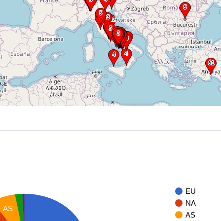
EU
NA
AS
AS