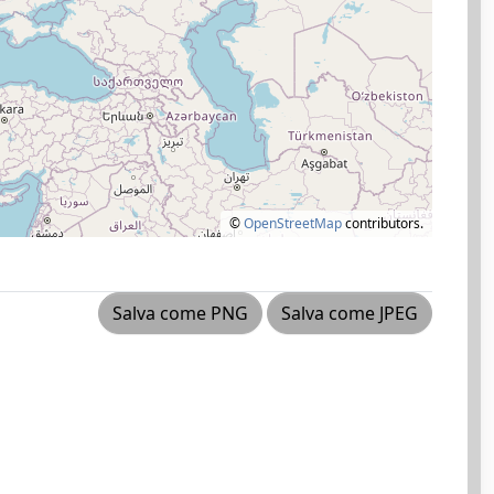
©
OpenStreetMap
contributors.
Salva come PNG
Salva come JPEG