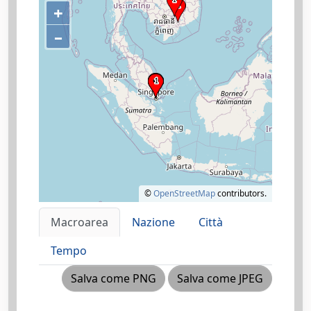
+
–
©
OpenStreetMap
contributors.
Macroarea
Nazione
Città
Tempo
Salva come PNG
Salva come JPEG