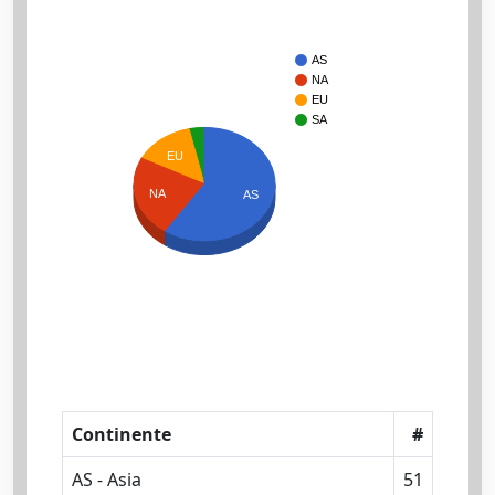
AS
NA
EU
SA
EU
NA
AS
Continente
#
AS - Asia
51