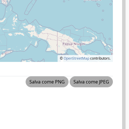
©
OpenStreetMap
contributors.
Salva come PNG
Salva come JPEG