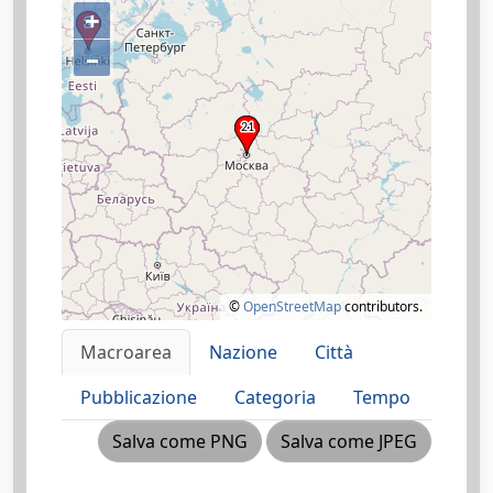
+
–
©
OpenStreetMap
contributors.
Macroarea
Nazione
Città
Pubblicazione
Categoria
Tempo
Salva come PNG
Salva come JPEG