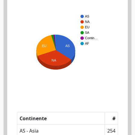
AS
NA
EU
SA
Contin…
AF
EU
AS
NA
Continente
#
AS - Asia
254