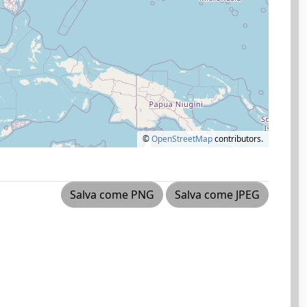
©
OpenStreetMap
contributors.
Salva come PNG
Salva come JPEG