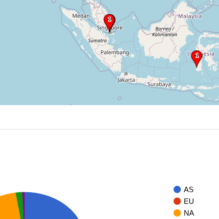
AS
EU
NA