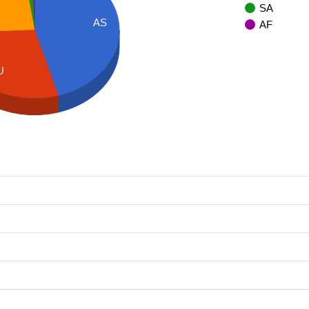
SA
AS
AF
U