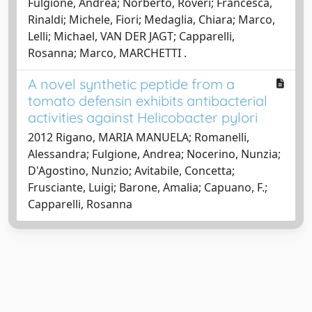
Fulgione, Andrea; Norberto, Roveri; Francesca,
Rinaldi; Michele, Fiori; Medaglia, Chiara; Marco,
Lelli; Michael, VAN DER JAGT; Capparelli,
Rosanna; Marco, MARCHETTI .
A novel synthetic peptide from a
tomato defensin exhibits antibacterial
activities against Helicobacter pylori
2012 Rigano, MARIA MANUELA; Romanelli,
Alessandra; Fulgione, Andrea; Nocerino, Nunzia;
D'Agostino, Nunzio; Avitabile, Concetta;
Frusciante, Luigi; Barone, Amalia; Capuano, F.;
Capparelli, Rosanna
Powered by
IRIS
-
about IRIS
-
Utilizzo dei cookie
-
Privacy
Copyright © 2026