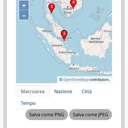
+
–
©
OpenStreetMap
contributors.
Macroarea
Nazione
Città
Tempo
Salva come PNG
Salva come JPEG