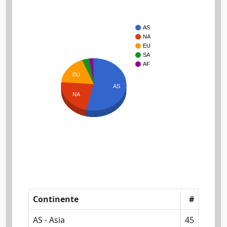
AS
NA
EU
SA
AF
EU
AS
NA
Continente
#
AS - Asia
45