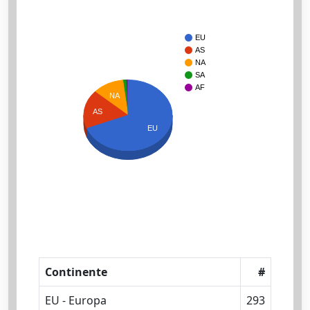
EU
AS
NA
SA
AF
NA
AS
EU
Continente
#
EU - Europa
293