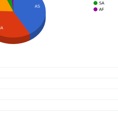
SA
AS
AF
NA