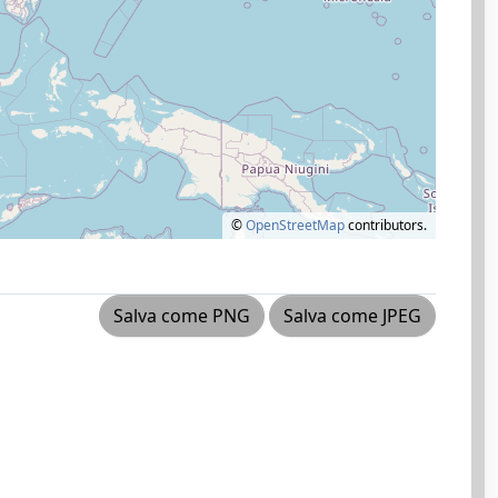
©
OpenStreetMap
contributors.
Salva come PNG
Salva come JPEG