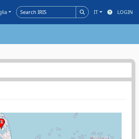
glia
IT
LOGIN