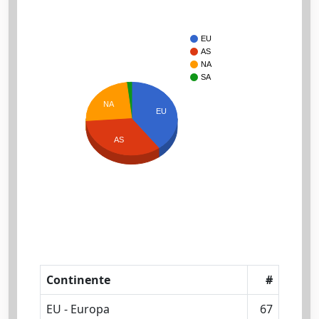
EU
AS
NA
SA
NA
EU
AS
Continente
#
EU - Europa
67