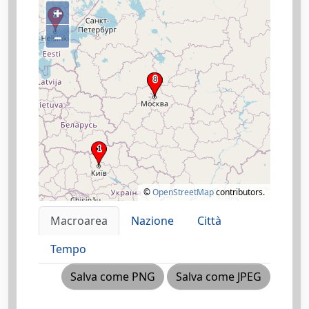
+
–
©
OpenStreetMap
contributors.
Macroarea
Nazione
Città
Tempo
Salva come PNG
Salva come JPEG