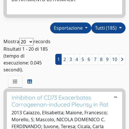
Esportazione
Tutti (185)
Mostra
records
Risultati 1 - 20 di 185
(tempo di
1
2
3
4
5
6
7
8
9
10
esecuzione: 0.045
secondi).
Inhibition of CD73 Exacerbates
Carrageenan-induced Pleurisy in Rat
2013 Caiazzo, Elisabetta; Maione, Francesco;
Morello, S; Mascolo, NICOLA DOMENICO C.
FERDINANDO; Iuvone, Teresa; Cicala, Carla