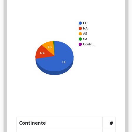
EU
NA
AS
SA
Contin…
AS
NA
EU
Continente
#