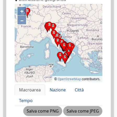
+
–
©
OpenStreetMap
contributors.
Macroarea
Nazione
Città
Tempo
Salva come PNG
Salva come JPEG