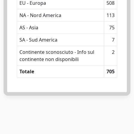
EU - Europa
508
NA - Nord America
113
AS - Asia
75
SA - Sud America
7
Continente sconosciuto - Info sul
2
continente non disponibili
Totale
705
Powered by
IRIS
-
about IRIS
-
Utilizzo dei cookie
-
Privacy
Copyright © 2026