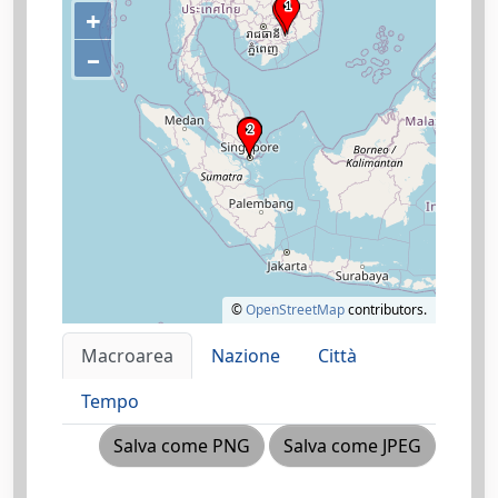
+
–
©
OpenStreetMap
contributors.
Macroarea
Nazione
Città
Tempo
Salva come PNG
Salva come JPEG