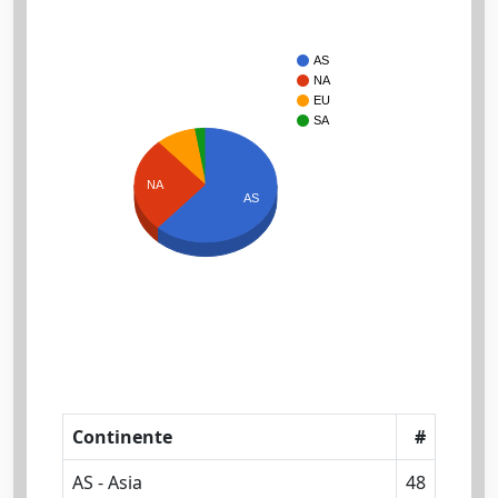
AS
NA
EU
SA
NA
AS
Continente
#
AS - Asia
48