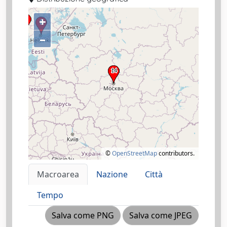
+
–
©
OpenStreetMap
contributors.
Macroarea
Nazione
Città
Tempo
Salva come PNG
Salva come JPEG