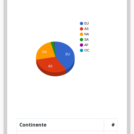
EU
AS
NA
SA
AF
OC
NA
EU
AS
Continente
#