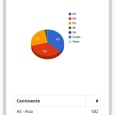
AS
NA
EU
AF
SA
Contin…
EU
AS
Other
NA
Continente
#
AS - Asia
582