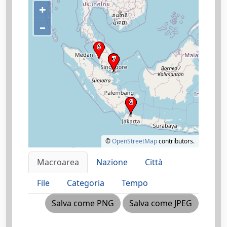
+
–
©
OpenStreetMap
contributors.
Macroarea
Nazione
Città
File
Categoria
Tempo
Salva come PNG
Salva come JPEG