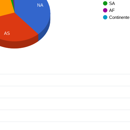
SA
NA
AF
Continente
AS