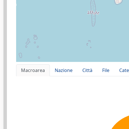
Macroarea
Nazione
Città
File
Cate