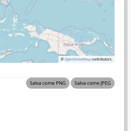
©
OpenStreetMap
contributors.
Salva come PNG
Salva come JPEG