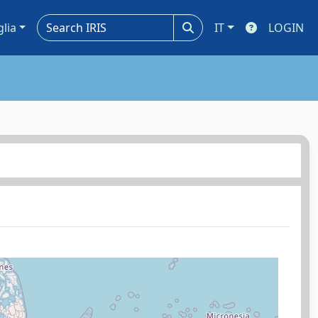
glia
IT
LOGIN