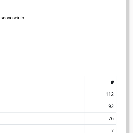
 sconosciuto
#
112
92
76
7