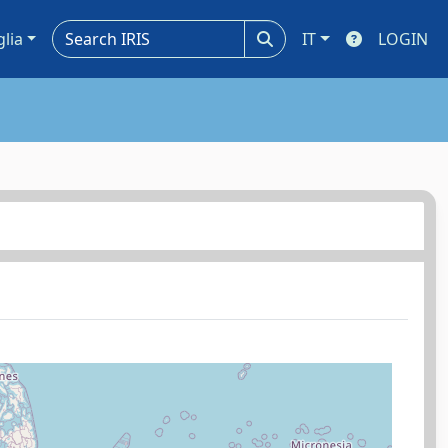
glia
IT
LOGIN