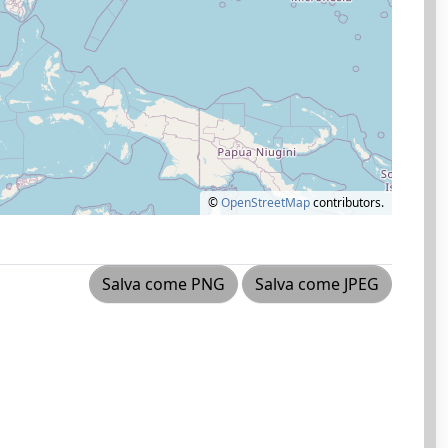
©
OpenStreetMap
contributors.
Salva come PNG
Salva come JPEG