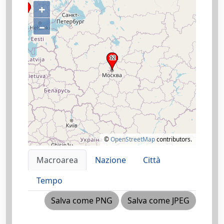
+
–
©
OpenStreetMap
contributors.
Macroarea
Nazione
Città
Tempo
Salva come PNG
Salva come JPEG