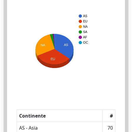
AS
EU
NA
SA
AF
OC
AS
NA
EU
Continente
#
AS - Asia
70