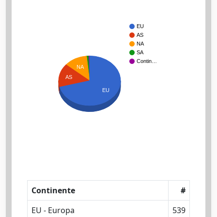
EU
AS
NA
SA
Contin…
NA
AS
EU
Continente
#
EU - Europa
539