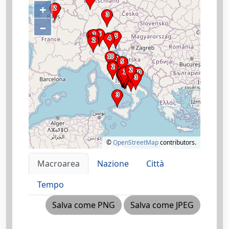
+
–
©
OpenStreetMap
contributors.
Macroarea
Nazione
Città
Tempo
Salva come PNG
Salva come JPEG