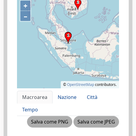
+
–
©
OpenStreetMap
contributors.
Macroarea
Nazione
Città
Tempo
Salva come PNG
Salva come JPEG