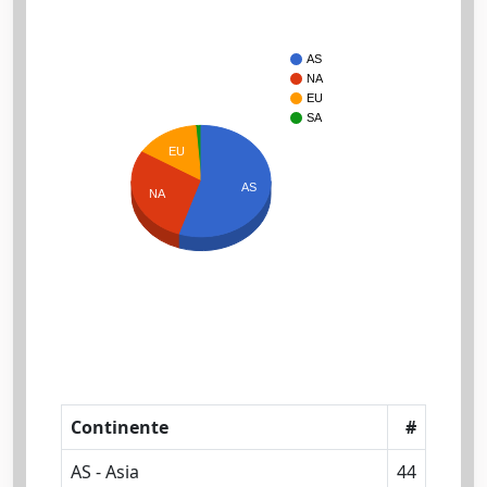
AS
NA
EU
SA
EU
AS
NA
Continente
#
AS - Asia
44