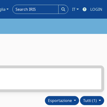
glia
IT
LOGIN
Esportazione
Tutti (1)