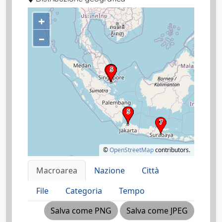
+
–
©
OpenStreetMap
contributors.
Macroarea
Nazione
Città
File
Categoria
Tempo
Salva come PNG
Salva come JPEG