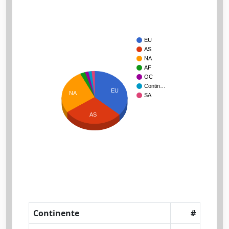
EU
AS
NA
AF
OC
Contin…
EU
NA
SA
AS
Continente
#