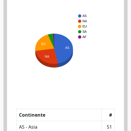
AS
NA
EU
SA
AF
EU
AS
NA
Continente
#
AS - Asia
51