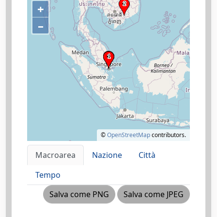
+
–
©
OpenStreetMap
contributors.
Macroarea
Nazione
Città
Tempo
Salva come PNG
Salva come JPEG