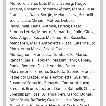
Montoro, Elena; Buti, Maria; Zeberg, Hugo;
Asselta, Rosanna; Romero-Gómez, Manuel; Mari,
Francesca; Daga, Sergio; Meloni, Ilaria; Brunelli,
Giulia; Lista, Mirjam; Maffeo, Debora;
Pasquinelli, Elena; Antolini, Enrica; Basso,
Simona Letizia; Minetto, Samantha; Rollo, Giulia;
Rina, Angela; Rozza, Martina; Tita, Rossella;
Mencarelli, Maria Antonietta; Rizzo, Caterina Lo;
Pinto, Anna Maria; Ariani, Francesca;
Montagnani, Francesca; Tumbarello, Mario;
Rancan, Ilaria; Fabbiani, Massimiliano; Cameli,
Paolo; Bennett, David; Anedda, Federico;
Marcantonio, Simona; Scolletta, Sabino; Franchi,
Federico; Mazzei, Maria Antonietta; Guerrini,
Susanna; Conticini, Edoardo; Cantarini, Luca;
Frediani, Bruno; Tacconi, Danilo; Raffaelli, Chiara
Spertilli; Emiliozzi, Arianna; Feri, Marco; Donati,
Alice; Scala, Raffaele; Guidelli, Luca; Spargi,
Genni; Corridi, Marta; Nencioni, Cesira; Croci,