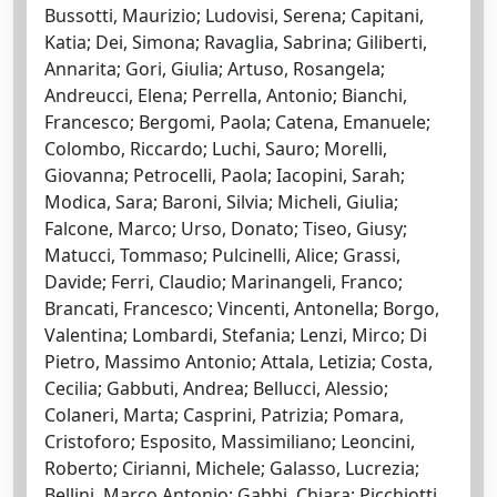
Bussotti, Maurizio; Ludovisi, Serena; Capitani,
Katia; Dei, Simona; Ravaglia, Sabrina; Giliberti,
Annarita; Gori, Giulia; Artuso, Rosangela;
Andreucci, Elena; Perrella, Antonio; Bianchi,
Francesco; Bergomi, Paola; Catena, Emanuele;
Colombo, Riccardo; Luchi, Sauro; Morelli,
Giovanna; Petrocelli, Paola; Iacopini, Sarah;
Modica, Sara; Baroni, Silvia; Micheli, Giulia;
Falcone, Marco; Urso, Donato; Tiseo, Giusy;
Matucci, Tommaso; Pulcinelli, Alice; Grassi,
Davide; Ferri, Claudio; Marinangeli, Franco;
Brancati, Francesco; Vincenti, Antonella; Borgo,
Valentina; Lombardi, Stefania; Lenzi, Mirco; Di
Pietro, Massimo Antonio; Attala, Letizia; Costa,
Cecilia; Gabbuti, Andrea; Bellucci, Alessio;
Colaneri, Marta; Casprini, Patrizia; Pomara,
Cristoforo; Esposito, Massimiliano; Leoncini,
Roberto; Cirianni, Michele; Galasso, Lucrezia;
Bellini, Marco Antonio; Gabbi, Chiara; Picchiotti,