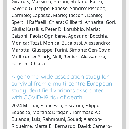
Girardis, Massimo; Busani, Stefano; Parisi,
Saverio Giuseppe; Panese, Sandro; Piscopo,
Carmelo; Capasso, Mario; Tacconi, Danilo;
Spertilli Raffaelli, Chiara; Giliberti, Annarita; Gori,
Giulia; Katsikis, Peter D; Lorubbio, Maria;
Calzoni, Paola; Ognibene, Agostino; Bocchia,
Monica; Tozzi, Monica; Bucalossi, Alessandro;
Marotta, Giuseppe; Furini, Simone; Gen-Covid
Multicenter Study, Null; Renieri, Alessandra;
Fallerini, Chiara
A genome-wide association study for
survival from a multi-centre European
study identified variants associated
with COVID-19 risk of death
2024 Minnai, Francesca; Biscarini, Filippo;
Esposito, Martina; Dragani, Tommaso A.;
Bujanda, Luis; Rahmouni, Souad; Alarcón-
Riquelme, Marta E.; Bernardo, David; Carnero-