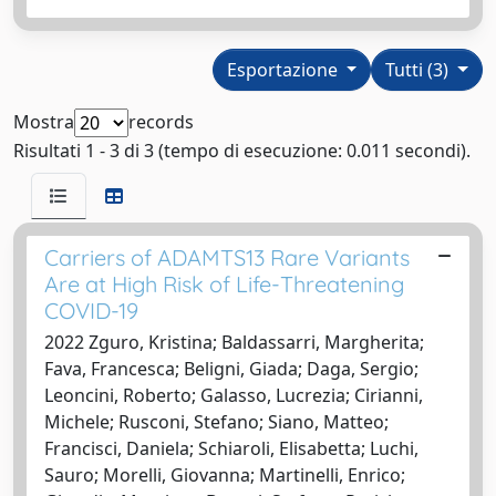
Esportazione
Tutti (3)
Mostra
records
Risultati 1 - 3 di 3 (tempo di esecuzione: 0.011 secondi).
Carriers of ADAMTS13 Rare Variants
Are at High Risk of Life-Threatening
COVID-19
2022 Zguro, Kristina; Baldassarri, Margherita;
Fava, Francesca; Beligni, Giada; Daga, Sergio;
Leoncini, Roberto; Galasso, Lucrezia; Cirianni,
Michele; Rusconi, Stefano; Siano, Matteo;
Francisci, Daniela; Schiaroli, Elisabetta; Luchi,
Sauro; Morelli, Giovanna; Martinelli, Enrico;