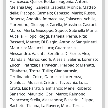
Francesco; Quiros-Roldan, Eugenia; Antoni,
Melania Degli; Zanella, Isabella; Monica, Matteo
della; Piscopo, Carmelo; Capasso, Mario; Russo,
Roberta; Andolfo, Immacolata; Iolascon, Achille;
Fiorentino, Giuseppe; Carella, Massimo; Castori,
Marco; Merla, Giuseppe; Squeo, Gabriella Maria;
Aucella, Filippo; Raggi, Pamela; Perna, Rita;
Bassetti, Matteo; Di Biagio, Antonio; Sanguinetti,
Maurizio; Masucci, Luca; Guarnaccia,
Alessandra; Valente, Serafina; Di Florio, Alex;
Mandalà, Marco; Giorli, Alessia; Salerni, Lorenzo;
Zucchi, Patrizia; Parravicini, Pierpaolo; Menatti,
Elisabetta; Trotta, Tullio; Giannattasio,
Ferdinando; Coiro, Gabriella; Lacerenza,
Gianluca; Mussini, Cristina; Tavecchia, Luisa;
Crotti, Lia; Parati, Gianfranco; Menè, Roberto;
Sanarico, Maurizio; Gori, Marco; Raimondi,
Francesco; Stella, Alessandra; Biscarini, Filippo;
Bachetti, Tiziana; La Rovere, Maria Teresa;