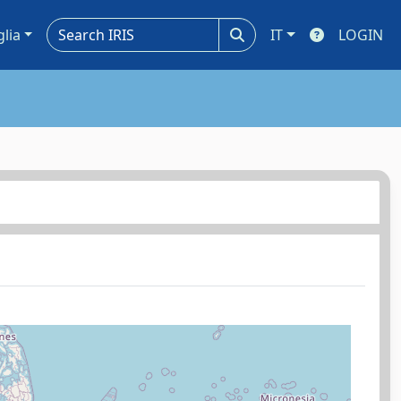
glia
IT
LOGIN