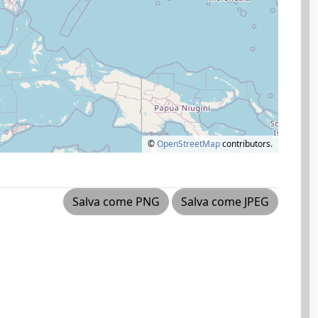
©
OpenStreetMap
contributors.
Salva come PNG
Salva come JPEG