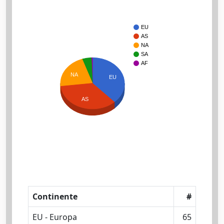
EU
AS
NA
SA
AF
NA
EU
AS
Continente
#
EU - Europa
65