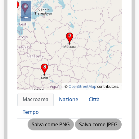
+
–
©
OpenStreetMap
contributors.
Macroarea
Nazione
Città
Tempo
Salva come PNG
Salva come JPEG