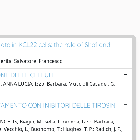
te in KCL22 cells: the role of Shp1 and
erita; Salvatore, Francesco
IONE DELLE CELLULE T
so, ANNA LUCIA; Izzo, Barbara; Muccioli Casadei, G.;
TAMENTO CON INIBITORI DELLE TIROSIN
 ANGELIS, Biagio; Musella, Filomena; Izzo, Barbara;
 Vecchio, L.; Buonomo, T.; Hughes, T. P.; Radich, J. P.;