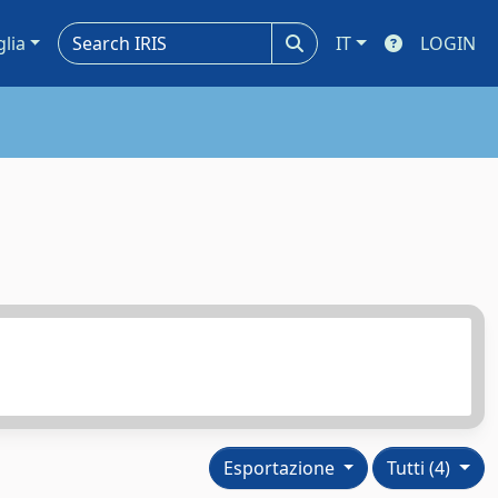
glia
IT
LOGIN
Esportazione
Tutti (4)