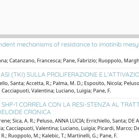
endent mechanisms of resistance to imatinib mesyla
sanna; Catanzano, Francesca; Pane, Fabrizio; Ruoppolo, Margh
INASI (TKI) SULLA PROLIFERAZIONE E L'ATTIVAZ
llo, Santa; Accetta, R.; Palma, M. D.; Esposito, Nicola; Pelu
 Cacciapuoti, Valentina; Luciano, Luigia; Pane, F.
 SHP-1 CORRELA CON LA RESI-STENZA AL TRAT
MIELOIDE CRONICA
Irene; Sica, A. R.; Peluso, ANNA LUCIA; Errichiello, Santa; DE
da; Cacciapuoti, Valentina; Luciano, Luigia; Picardi, Marco; Del
, R.; Ruoppolo, M.; Kalebic, T.; Martinelli, G.; Pane, F.