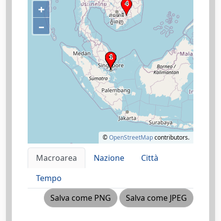
+
–
©
OpenStreetMap
contributors.
Macroarea
Nazione
Città
Tempo
Salva come PNG
Salva come JPEG