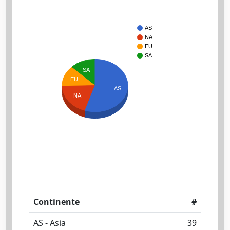
AS
NA
EU
SA
SA
EU
AS
NA
Continente
#
AS - Asia
39