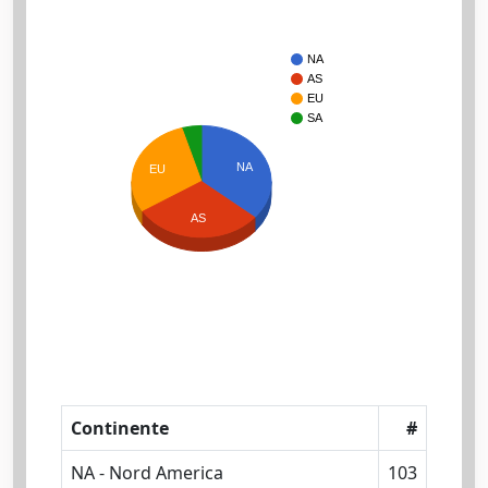
NA
AS
EU
SA
NA
EU
AS
Continente
#
NA - Nord America
103