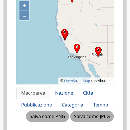
+
–
©
OpenStreetMap
contributors.
Macroarea
Nazione
Città
Pubblicazione
Categoria
Tempo
Salva come PNG
Salva come JPEG