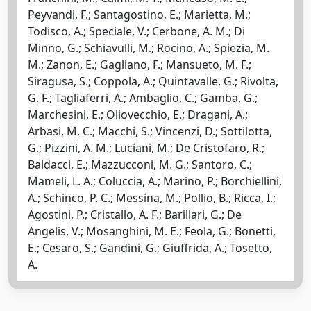
Peyvandi, F.; Santagostino, E.; Marietta, M.;
Todisco, A.; Speciale, V.; Cerbone, A. M.; Di
Minno, G.; Schiavulli, M.; Rocino, A.; Spiezia, M.
M.; Zanon, E.; Gagliano, F.; Mansueto, M. F.;
Siragusa, S.; Coppola, A.; Quintavalle, G.; Rivolta,
G. F.; Tagliaferri, A.; Ambaglio, C.; Gamba, G.;
Marchesini, E.; Oliovecchio, E.; Dragani, A.;
Arbasi, M. C.; Macchi, S.; Vincenzi, D.; Sottilotta,
G.; Pizzini, A. M.; Luciani, M.; De Cristofaro, R.;
Baldacci, E.; Mazzucconi, M. G.; Santoro, C.;
Mameli, L. A.; Coluccia, A.; Marino, P.; Borchiellini,
A.; Schinco, P. C.; Messina, M.; Pollio, B.; Ricca, I.;
Agostini, P.; Cristallo, A. F.; Barillari, G.; De
Angelis, V.; Mosanghini, M. E.; Feola, G.; Bonetti,
E.; Cesaro, S.; Gandini, G.; Giuffrida, A.; Tosetto,
A.