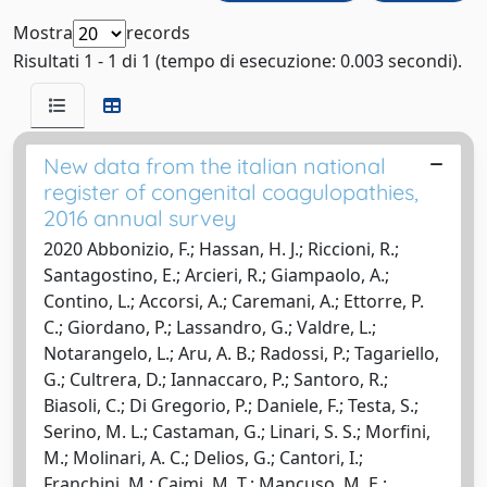
Mostra
records
Risultati 1 - 1 di 1 (tempo di esecuzione: 0.003 secondi).
New data from the italian national
register of congenital coagulopathies,
2016 annual survey
2020 Abbonizio, F.; Hassan, H. J.; Riccioni, R.;
Santagostino, E.; Arcieri, R.; Giampaolo, A.;
Contino, L.; Accorsi, A.; Caremani, A.; Ettorre, P.
C.; Giordano, P.; Lassandro, G.; Valdre, L.;
Notarangelo, L.; Aru, A. B.; Radossi, P.; Tagariello,
G.; Cultrera, D.; Iannaccaro, P.; Santoro, R.;
Biasoli, C.; Di Gregorio, P.; Daniele, F.; Testa, S.;
Serino, M. L.; Castaman, G.; Linari, S. S.; Morfini,
M.; Molinari, A. C.; Delios, G.; Cantori, I.;
Franchini, M.; Caimi, M. T.; Mancuso, M. E.;