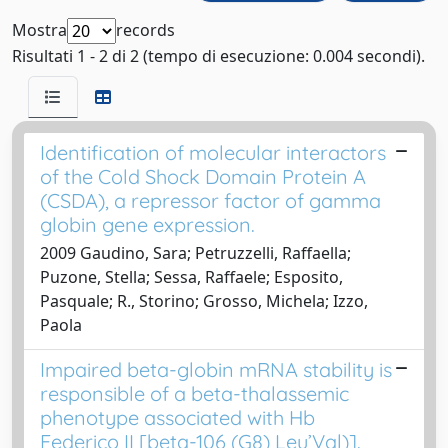
Mostra
records
Risultati 1 - 2 di 2 (tempo di esecuzione: 0.004 secondi).
Identification of molecular interactors
of the Cold Shock Domain Protein A
(CSDA), a repressor factor of gamma
globin gene expression.
2009 Gaudino, Sara; Petruzzelli, Raffaella;
Puzone, Stella; Sessa, Raffaele; Esposito,
Pasquale; R., Storino; Grosso, Michela; Izzo,
Paola
Impaired beta-globin mRNA stability is
responsible of a beta-thalassemic
phenotype associated with Hb
Federico II [beta-106 (G8) Leu’Val)].