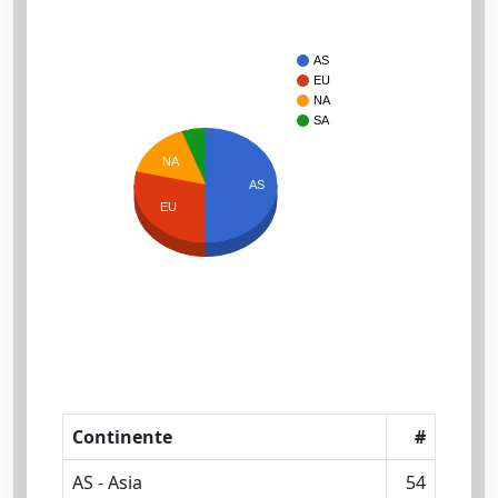
AS
EU
NA
SA
NA
AS
EU
Continente
#
AS - Asia
54