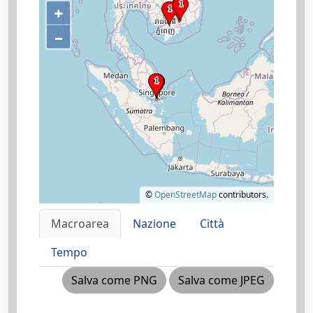
+
–
©
OpenStreetMap
contributors.
Macroarea
Nazione
Città
Tempo
Salva come PNG
Salva come JPEG