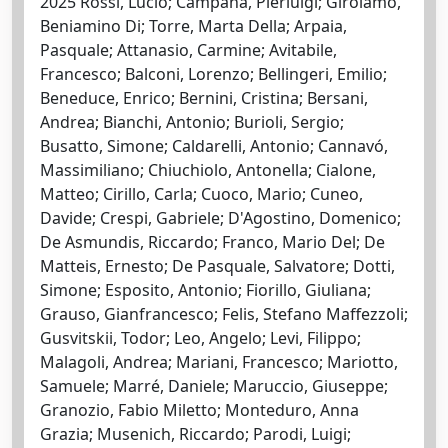
2025 Rossi, Lucio; Campana, Pierluigi; Girolamo,
Beniamino Di; Torre, Marta Della; Arpaia,
Pasquale; Attanasio, Carmine; Avitabile,
Francesco; Balconi, Lorenzo; Bellingeri, Emilio;
Beneduce, Enrico; Bernini, Cristina; Bersani,
Andrea; Bianchi, Antonio; Burioli, Sergio;
Busatto, Simone; Caldarelli, Antonio; Cannavó,
Massimiliano; Chiuchiolo, Antonella; Cialone,
Matteo; Cirillo, Carla; Cuoco, Mario; Cuneo,
Davide; Crespi, Gabriele; D'Agostino, Domenico;
De Asmundis, Riccardo; Franco, Mario Del; De
Matteis, Ernesto; De Pasquale, Salvatore; Dotti,
Simone; Esposito, Antonio; Fiorillo, Giuliana;
Grauso, Gianfrancesco; Felis, Stefano Maffezzoli;
Gusvitskii, Todor; Leo, Angelo; Levi, Filippo;
Malagoli, Andrea; Mariani, Francesco; Mariotto,
Samuele; Marré, Daniele; Maruccio, Giuseppe;
Granozio, Fabio Miletto; Monteduro, Anna
Grazia; Musenich, Riccardo; Parodi, Luigi;