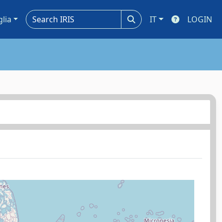
glia
IT
LOGIN