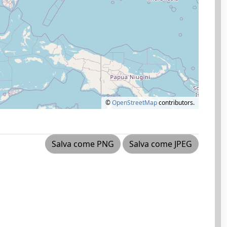
©
OpenStreetMap
contributors.
Salva come PNG
Salva come JPEG