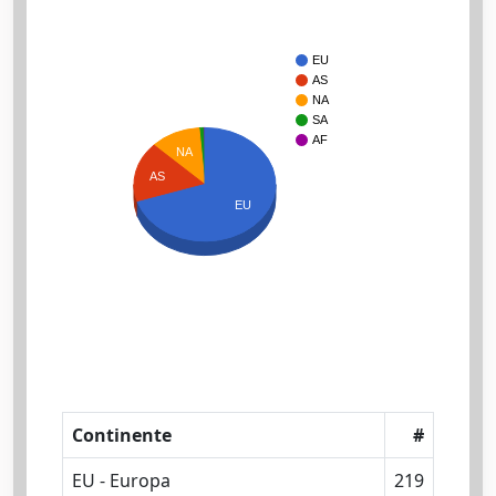
EU
AS
NA
SA
AF
NA
AS
EU
Continente
#
EU - Europa
219