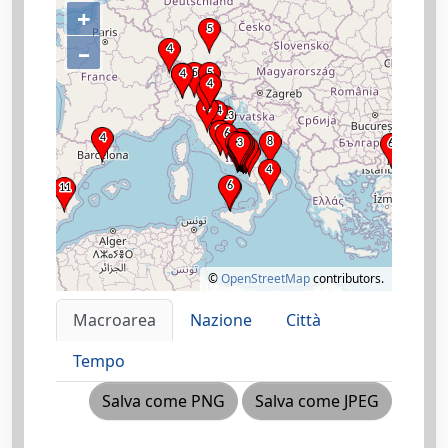
+
–
©
OpenStreetMap
contributors.
Macroarea
Nazione
Città
Tempo
Salva come PNG
Salva come JPEG