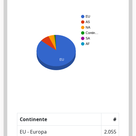
EU
AS
NA
Contin…
SA
AF
EU
Continente
#
EU - Europa
2.055