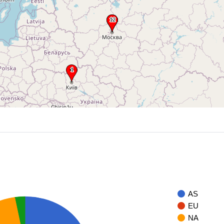
AS
EU
NA