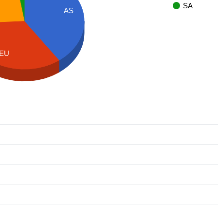
SA
AS
EU