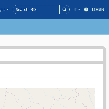
glia
IT
LOGIN