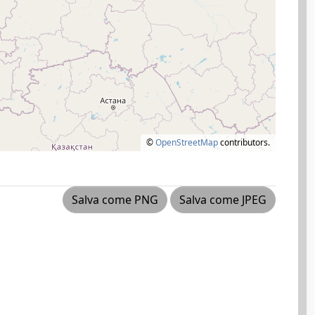
©
OpenStreetMap
contributors.
Salva come PNG
Salva come JPEG