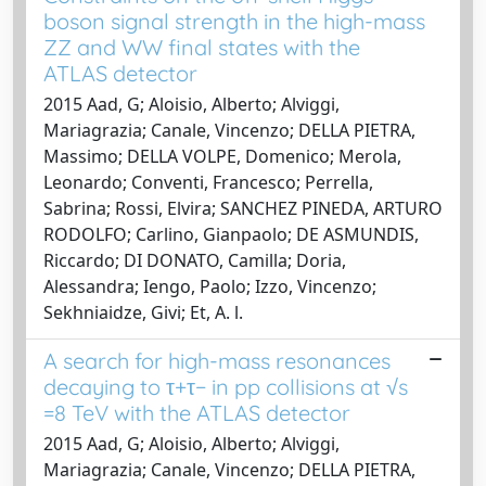
boson signal strength in the high-mass
ZZ and WW final states with the
ATLAS detector
2015 Aad, G; Aloisio, Alberto; Alviggi,
Mariagrazia; Canale, Vincenzo; DELLA PIETRA,
Massimo; DELLA VOLPE, Domenico; Merola,
Leonardo; Conventi, Francesco; Perrella,
Sabrina; Rossi, Elvira; SANCHEZ PINEDA, ARTURO
RODOLFO; Carlino, Gianpaolo; DE ASMUNDIS,
Riccardo; DI DONATO, Camilla; Doria,
Alessandra; Iengo, Paolo; Izzo, Vincenzo;
Sekhniaidze, Givi; Et, A. l.
A search for high-mass resonances
decaying to τ+τ− in pp collisions at √s
=8 TeV with the ATLAS detector
2015 Aad, G; Aloisio, Alberto; Alviggi,
Mariagrazia; Canale, Vincenzo; DELLA PIETRA,