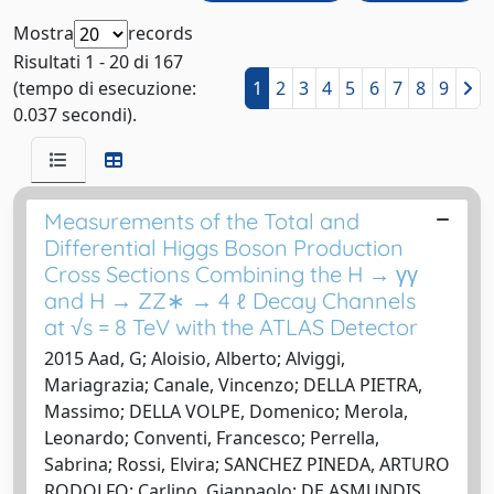
Mostra
records
Risultati 1 - 20 di 167
(tempo di esecuzione:
1
2
3
4
5
6
7
8
9
0.037 secondi).
Measurements of the Total and
Differential Higgs Boson Production
Cross Sections Combining the H → γγ
and H → ZZ∗ → 4 ℓ Decay Channels
at √s = 8 TeV with the ATLAS Detector
2015 Aad, G; Aloisio, Alberto; Alviggi,
Mariagrazia; Canale, Vincenzo; DELLA PIETRA,
Massimo; DELLA VOLPE, Domenico; Merola,
Leonardo; Conventi, Francesco; Perrella,
Sabrina; Rossi, Elvira; SANCHEZ PINEDA, ARTURO
RODOLFO; Carlino, Gianpaolo; DE ASMUNDIS,