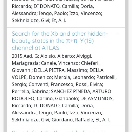
Riccardo; DI DONATO, Camilla; Doria,
Alessandra; Iengo, Paolo; Izzo, Vincenzo;
Sekhniaidze, Givi; Et, A. l.
Search for the Xb and other hidden-
beauty states in the π+π-ϒ(1S)
channel at ATLAS
2015 Aad, G; Aloisio, Alberto; Alviggi,
Mariagrazia; Canale, Vincenzo; Chiefari,
Giovanni; DELLA PIETRA, Massimo; DELLA
VOLPE, Domenico; Merola, Leonardo; Patricelli,
Sergio; Conventi, Francesco; Rossi, Elvira;
Perrella, Sabrina; SANCHEZ PINEDA, ARTURO
RODOLFO; Carlino, Gianpaolo; DE ASMUNDIS,
Riccardo; DI DONATO, Camilla; Doria,
Alessandra; Iengo, Paolo; Izzo, Vincenzo;
Sekhniaidze, Givi; Giordano, Raffaele; Et, A. l.