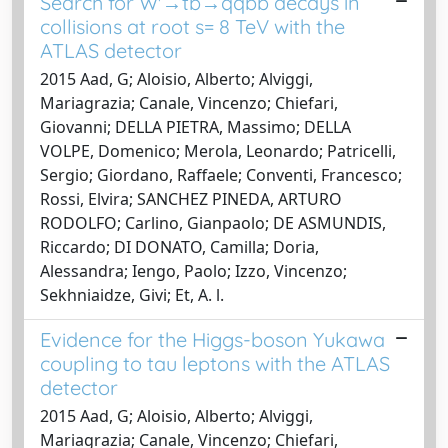
Search for W'→tb→qqbb decays in
collisions at root s= 8 TeV with the
ATLAS detector
2015 Aad, G; Aloisio, Alberto; Alviggi,
Mariagrazia; Canale, Vincenzo; Chiefari,
Giovanni; DELLA PIETRA, Massimo; DELLA
VOLPE, Domenico; Merola, Leonardo; Patricelli,
Sergio; Giordano, Raffaele; Conventi, Francesco;
Rossi, Elvira; SANCHEZ PINEDA, ARTURO
RODOLFO; Carlino, Gianpaolo; DE ASMUNDIS,
Riccardo; DI DONATO, Camilla; Doria,
Alessandra; Iengo, Paolo; Izzo, Vincenzo;
Sekhniaidze, Givi; Et, A. l.
Evidence for the Higgs-boson Yukawa
coupling to tau leptons with the ATLAS
detector
2015 Aad, G; Aloisio, Alberto; Alviggi,
Mariagrazia; Canale, Vincenzo; Chiefari,