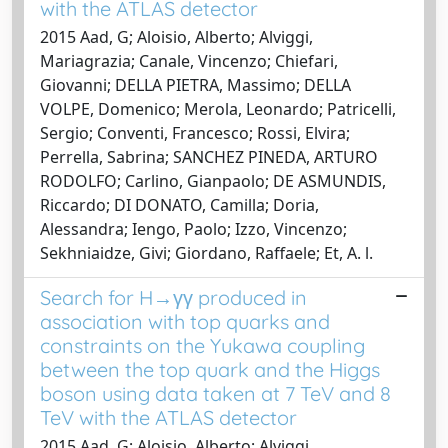
with the ATLAS detector
2015 Aad, G; Aloisio, Alberto; Alviggi,
Mariagrazia; Canale, Vincenzo; Chiefari,
Giovanni; DELLA PIETRA, Massimo; DELLA
VOLPE, Domenico; Merola, Leonardo; Patricelli,
Sergio; Conventi, Francesco; Rossi, Elvira;
Perrella, Sabrina; SANCHEZ PINEDA, ARTURO
RODOLFO; Carlino, Gianpaolo; DE ASMUNDIS,
Riccardo; DI DONATO, Camilla; Doria,
Alessandra; Iengo, Paolo; Izzo, Vincenzo;
Sekhniaidze, Givi; Giordano, Raffaele; Et, A. l.
Search for H→γγ produced in
association with top quarks and
constraints on the Yukawa coupling
between the top quark and the Higgs
boson using data taken at 7 TeV and 8
TeV with the ATLAS detector
2015 Aad, G; Aloisio, Alberto; Alviggi,