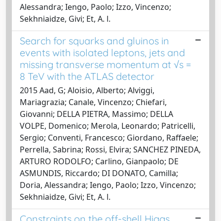
Alessandra; Iengo, Paolo; Izzo, Vincenzo;
Sekhniaidze, Givi; Et, A. l.
Search for squarks and gluinos in
events with isolated leptons, jets and
missing transverse momentum at √s =
8 TeV with the ATLAS detector
2015 Aad, G; Aloisio, Alberto; Alviggi,
Mariagrazia; Canale, Vincenzo; Chiefari,
Giovanni; DELLA PIETRA, Massimo; DELLA
VOLPE, Domenico; Merola, Leonardo; Patricelli,
Sergio; Conventi, Francesco; Giordano, Raffaele;
Perrella, Sabrina; Rossi, Elvira; SANCHEZ PINEDA,
ARTURO RODOLFO; Carlino, Gianpaolo; DE
ASMUNDIS, Riccardo; DI DONATO, Camilla;
Doria, Alessandra; Iengo, Paolo; Izzo, Vincenzo;
Sekhniaidze, Givi; Et, A. l.
Constraints on the off-shell Higgs