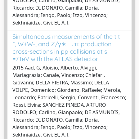
RODOLFO; Carlino, Gianpaolo; DE ASMUNDIS,
Riccardo; DI DONATO, Camilla; Doria,
Alessandra; Iengo, Paolo; Izzo, Vincenzo;
Sekhniaidze, Givi; Et, A. l.
Simultaneous measurements of the t t
¯, W+W-, and Z/γ∗ →ττ production
cross-sections in pp collisions at s
=7TeV with the ATLAS detector
2015 Aad, G; Aloisio, Alberto; Alviggi,
Mariagrazia; Canale, Vincenzo; Chiefari,
Giovanni; DELLA PIETRA, Massimo; DELLA
VOLPE, Domenico; Giordano, Raffaele; Merola,
Leonardo; Patricelli, Sergio; Conventi, Francesco;
Rossi, Elvira; SANCHEZ PINEDA, ARTURO
RODOLFO; Carlino, Gianpaolo; DE ASMUNDIS,
Riccardo; DI DONATO, Camilla; Doria,
Alessandra; Iengo, Paolo; Izzo, Vincenzo;
Sekhniaidze, Givi; Et, A. l.