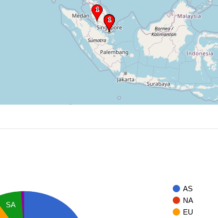
AS
NA
SA
EU