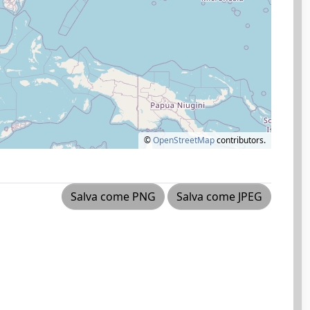
©
OpenStreetMap
contributors.
Salva come PNG
Salva come JPEG