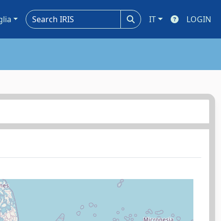
glia
IT
LOGIN