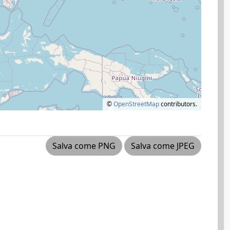
©
OpenStreetMap
contributors.
Salva come PNG
Salva come JPEG